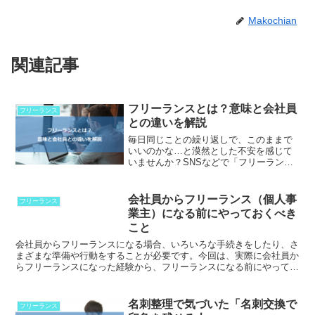
Makochian
関連記事
フリーランスとは？意味と会社員
フリーランス
との違いを解説
毎日同じことの繰り返しで、このままで
いいのかな…と漠然とした不安を感じて
いませんか？SNSなどで「フリーランス
として独立しました！」という投稿をた
まに見かけるけれど、「自分にできるこ
となんてあるのかな」「フリーランスっ
会社員からフリーランス（個人事
フリーランス
て具体的に何をするんだ...
業主）になる前にやっておくべき
こと
会社員からフリーランスになる場合、いろいろな手続きをしたり、さ
まざまな準備や行動をすることが必要です。今回は、実際に会社員か
らフリーランスになった経験から、フリーランスになる前にやってお
くべきことをご紹介します。
名刺整理で気づいた「名刺交換で
フリーランス