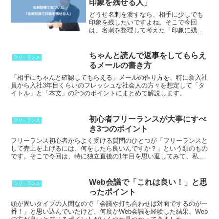
印象を残せる人」
どうせ名刺を渡すなら、相手に少しでも
印象を残したいですよね。そこで今回
は、名刺を整理して考えた「印象に残っ
ている人」の法則についてまとめてみま
した。
ちゃんと読んで返事をしてもらえ
フリーランス
るメールの書き方
「相手にちゃんと確認してもらえる」メールの作り方を、特に新入社
員から入社3年目くらいのフレッシュな社会人の方々を想定して「タ
イトル」と「本文」の2つのポイントにまとめて解説します。
初心者フリーランスが大事にすべ
フリーランス
き3つのポイント
フリーランス初心者からよく受ける質問のひとつが「フリーランスと
して売上を上げるには、何をしたら良いんですか？」という類のもの
です。そこで今回は、特に独立直後の1年目を思い返してみて、私が
大事だなと思うポイントをご紹介していきます。
Web会議で「これは良い！」と思
フリーランス
ったポイント
頭が固いタイプの人間なので「会議や打ち合わせは対面でするのが一
番！」と思い込んでいたけど、何度かWeb会議を経験した結果、Web